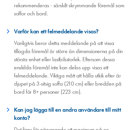
rekommenderas - särskilt skrymmande föremål som
soffor och bord.
Varför kan ett felmeddelande visas?
Vanligtvis beror detta meddelande på att vissa
tillagda föremål är större än dimensionerna på din
största enhet eller lastbilsstorlek. Eftersom dessa
enskilda föremål inte kan delas upp visas ett
felmeddelande. Viktiga mått att hålla utkik efter är
djupet på 3-sitsig soffa (210 cm) eller bredden på
bord för 8+ personer (223 cm).
Kan jag lägga till en andra användare till mitt
konto?
Det finns för närvarande ett maximum på en