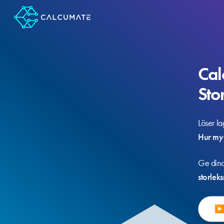
Cal
Sto
Löser la
Hur my
Ge dina
storle
▶ 