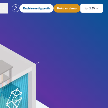
r
Registrera dig gratis
Boka en demo
Språk
SV