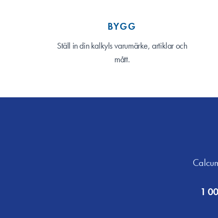
BYGG
Ställ in din kalkyls varumärke, artiklar och
mått.
Calcuma
1 00