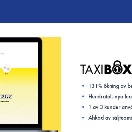
•
131% ökning av be
•
Hundratals nya le
•
1 av 3 kunder anv
•
Älskad av säljtea