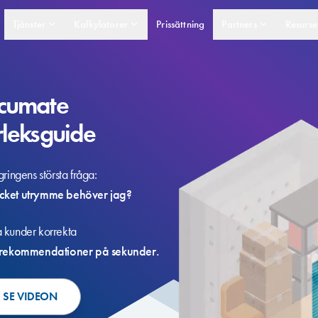
Tjänster
Kalkylatorer
Prissättning
Partners
Resurse
cumate
rleksguide
gringens största fråga:
cket utrymme behöver jag?
 kunder korrekta
ksrekommendationer på sekunder.
SE VIDEON