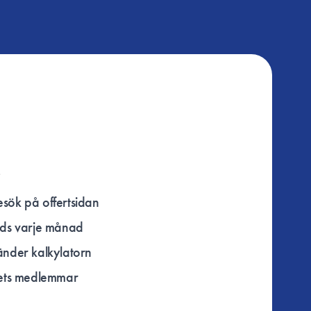
sök på offertsidan
ads varje månad
änder kalkylatorn
mets medlemmar