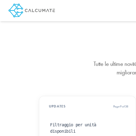
Tutte le ultime novi
migliorar
UPDATES
Page 9 of 38
Filtraggio per unità
disponibili