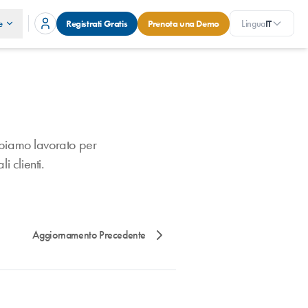
e
Registrati Gratis
Prenota una Demo
Lingua
IT
 abbiamo lavorato per
i clienti.
Aggiornamento Precedente