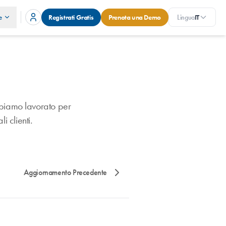
e
Registrati Gratis
Prenota una Demo
Lingua
IT
 abbiamo lavorato per
i clienti.
Aggiornamento Precedente