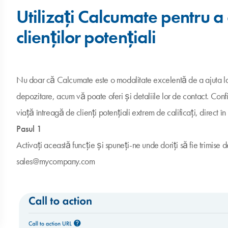
Utilizați Calcumate pentru a 
clienților potențiali
Nu doar că Calcumate este o modalitate excelentă de a ajuta la 
depozitare, acum vă poate oferi și detaliile lor de contact. Con
viață întreagă de clienți potențiali extrem de calificați, direct în
Pasul 1
Activați această funcție și spuneți-ne unde doriți să fie trimise de
sales@mycompany.com