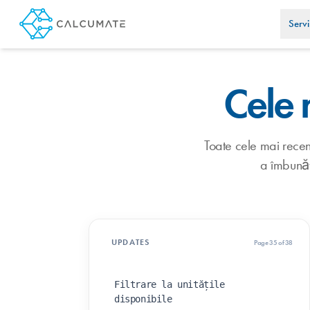
Servi
Cele 
Toate cele mai recent
a îmbunătă
UPDATES
Page 35 of 38
Filtrare la unitățile
disponibile