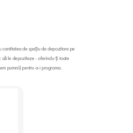
cu cantitatea de spațiu de depozitare pe
 să le depoziteze - oferindu-ți toate
inem pumnii) pentru a-i programa.