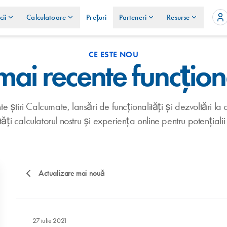
cii
Calculatoare
Prețuri
Parteneri
Resurse
CE ESTE NOU
mai recente funcționa
e știri Calcumate, lansări de funcționalități și dezvoltări la
ți calculatorul nostru și experiența online pentru potențialii t
Actualizare mai nouă
27 iulie 2021