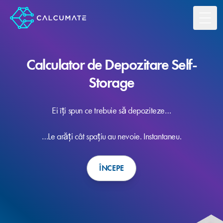
Toggl
Calculator de Depozitare Self-
Storage
Ei îți spun ce trebuie să depoziteze…
…Le arăți cât spațiu au nevoie. Instantaneu.
ÎNCEPE