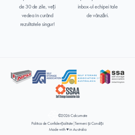
de 30 de zile, veți
inbox-ul echipei tale
vedea în curând
de vânzări.
rezultatele singur!
©2026 Calcumate
Politica de Confidențialitate
|
Termeni și Condiții
Made with ♥ in Australia