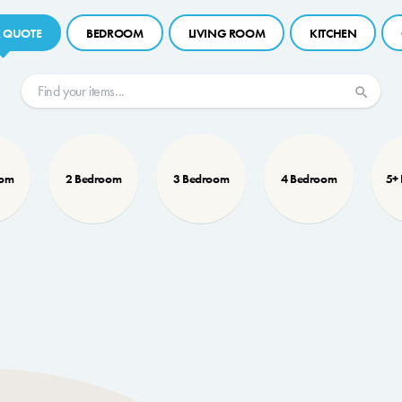
 QUOTE
BEDROOM
LIVING ROOM
KITCHEN
oom
2 Bedroom
3 Bedroom
4 Bedroom
5+