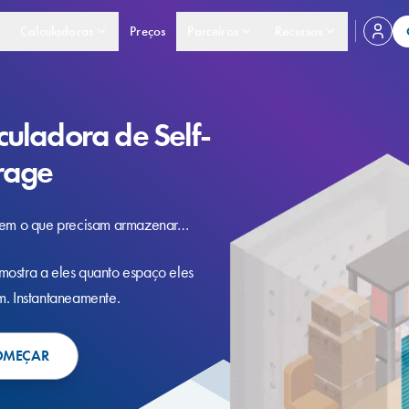
Calculadoras
Preços
Parceiros
Recursos
culadora de Self-
rage
zem o que precisam armazenar…
ostra a eles quanto espaço eles
m. Instantaneamente.
OMEÇAR