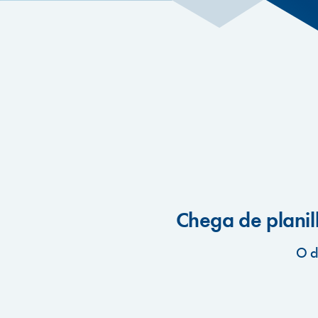
Chega de planil
O cl