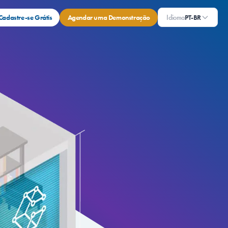
Cadastre-se Grátis
Agendar uma Demonstração
Idioma
PT-BR