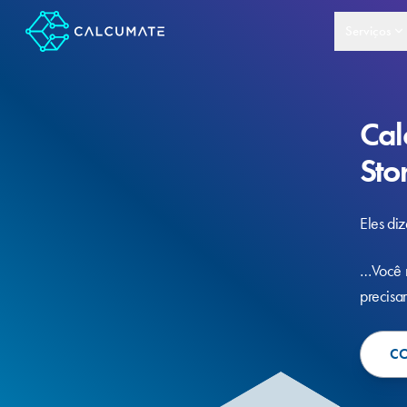
Serviços
Cal
Sto
Eles di
…Você m
precisa
C