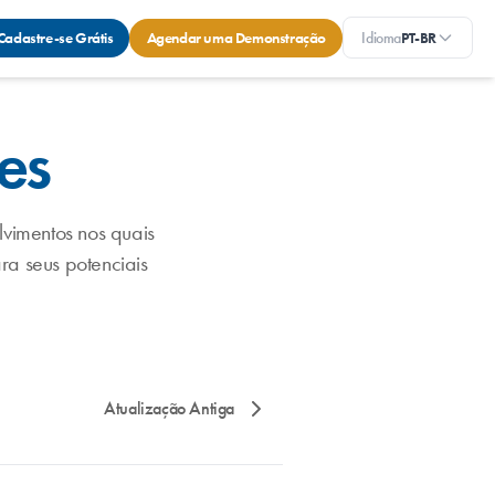
Cadastre-se Grátis
Agendar uma Demonstração
Idioma
PT-BR
es
vimentos nos quais
ra seus potenciais
Atualização Antiga