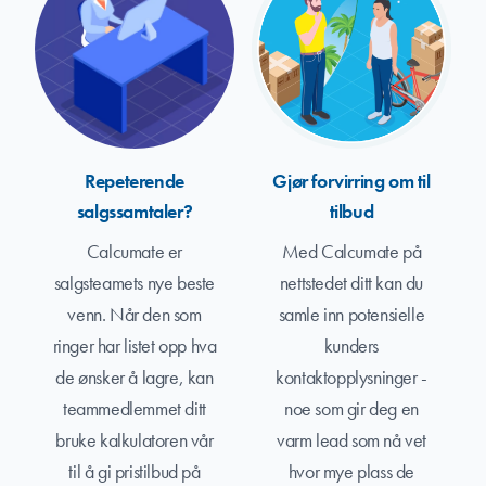
Repeterende
Gjør forvirring om til
salgssamtaler?
tilbud
Calcumate er
Med Calcumate på
salgsteamets nye beste
nettstedet ditt kan du
venn. Når den som
samle inn potensielle
ringer har listet opp hva
kunders
de ønsker å lagre, kan
kontaktopplysninger -
teammedlemmet ditt
noe som gir deg en
bruke kalkulatoren vår
varm lead som nå vet
til å gi pristilbud på
hvor mye plass de