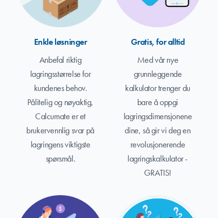
Enkle løsninger
Gratis, for alltid
Anbefal riktig
Med vår nye
lagringsstørrelse for
grunnleggende
kundenes behov.
kalkulator trenger du
Pålitelig og nøyaktig,
bare å oppgi
Calcumate er et
lagringsdimensjonene
brukervennlig svar på
dine, så gir vi deg en
lagringens viktigste
revolusjonerende
spørsmål.
lagringskalkulator -
GRATIS!