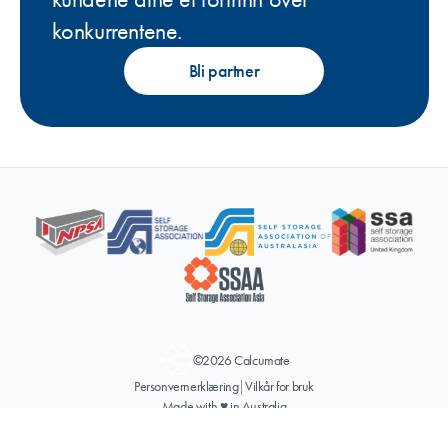
konkurrentene.
Bli partner
©2026 Calcumate
Personvernerklæring
|
Vilkår for bruk
Made with ♥ in Australia