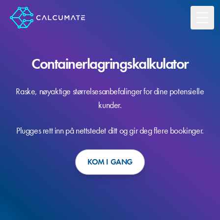
Toggl
Containerlagrings­kalkulator
Raske, nøyaktige størrelsesanbefalinger for dine potensielle
kunder.
Plugges rett inn på nettstedet ditt og gir deg flere bookinger.
KOM I GANG