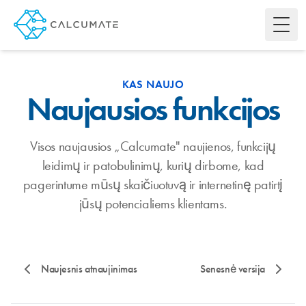
Toggl
KAS NAUJO
Naujausios funkcijos
Visos naujausios „Calcumate" naujienos, funkcijų
leidimų ir patobulinimų, kurių dirbome, kad
pagerintume mūsų skaičiuotuvą ir internetinę patirtį
jūsų potencialiems klientams.
Naujesnis atnaujinimas
Senesnė versija