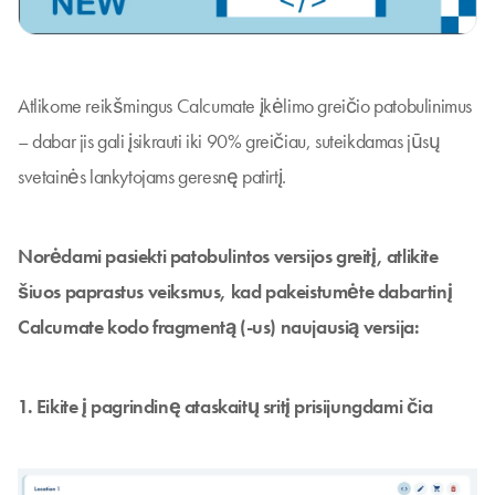
Atlikome reikšmingus Calcumate įkėlimo greičio patobulinimus
– dabar jis gali įsikrauti iki 90% greičiau, suteikdamas jūsų
svetainės lankytojams geresnę patirtį.
Norėdami pasiekti patobulintos versijos greitį, atlikite
šiuos paprastus veiksmus, kad pakeistumėte dabartinį
Calcumate kodo fragmentą (-us) naujausią versija:
1. Eikite į pagrindinę ataskaitų sritį prisijungdami
čia