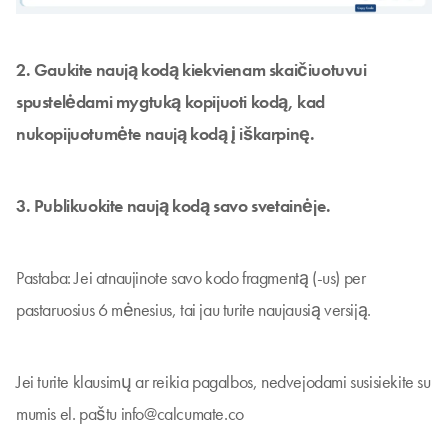
2. Gaukite naują kodą kiekvienam skaičiuotuvui
spustelėdami mygtuką kopijuoti kodą, kad
nukopijuotumėte naują kodą į iškarpinę.
3. Publikuokite naują kodą savo svetainėje.
Pastaba: Jei atnaujinote savo kodo fragmentą (-us) per
pastaruosius 6 mėnesius, tai jau turite naujausią versiją.
Jei turite klausimų ar reikia pagalbos, nedvejodami susisiekite su
mumis el. paštu
info@calcumate.co