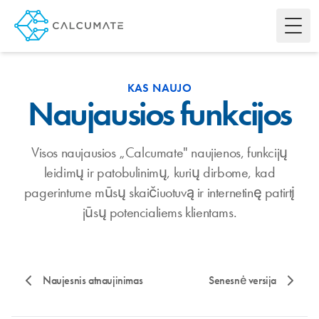
Toggl
KAS NAUJO
Naujausios funkcijos
Visos naujausios „Calcumate" naujienos, funkcijų
leidimų ir patobulinimų, kurių dirbome, kad
pagerintume mūsų skaičiuotuvą ir internetinę patirtį
jūsų potencialiems klientams.
Naujesnis atnaujinimas
Senesnė versija