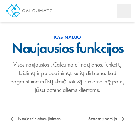
Toggl
KAS NAUJO
Naujausios funkcijos
Visos naujausios „Calcumate" naujienos, funkcijų
leidimų ir patobulinimų, kurių dirbome, kad
pagerintume mūsų skaičiuotuvą ir internetinę patirtį
jūsų potencialiems klientams.
Naujesnis atnaujinimas
Senesnė versija