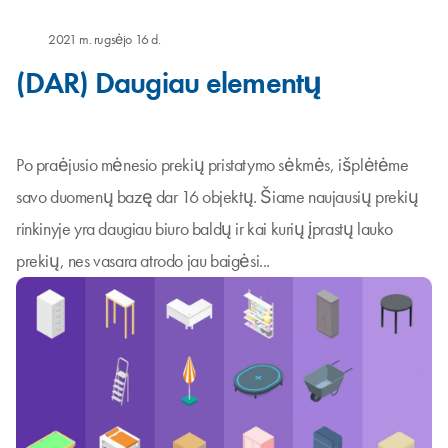
2021 m. rugsėjo 16 d.
(DAR) Daugiau elementų
Po praėjusio mėnesio prekių pristatymo sėkmės, išplėtėme
savo duomenų bazę dar 16 objektų. Šiame naujausių prekių
rinkinyje yra daugiau biuro baldų ir kai kurių įprastų lauko
prekių, nes vasara atrodo jau baigėsi...