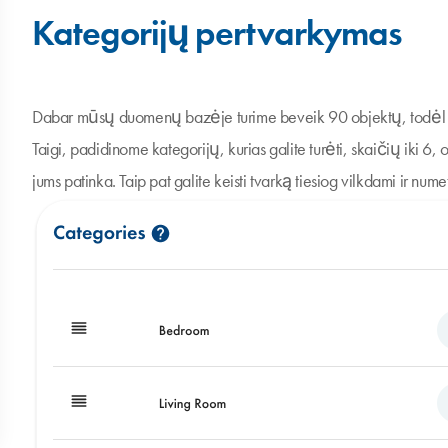
Kategorijų pertvarkymas
Dabar mūsų duomenų bazėje turime beveik 90 objektų, todėl vis
Taigi, padidinome kategorijų, kurias galite turėti, skaičių iki 6, o
jums patinka. Taip pat galite keisti tvarką tiesiog vilkdami ir nu