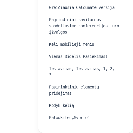
Greičiausia Calcumate versija
Pagrindiniai savitarnos
sandėliavimo konferencijos turo
įžvalgos
Keli mobilieji meniu
Vienas Didelis Pasiekimas!
Testavimas, Testavimas, 1, 2,
3...
Pasirinktinių elementų
pridėjimas
Rodyk kelią
Palaukite „Svorio"
Pritaikykite Calcumate prekės