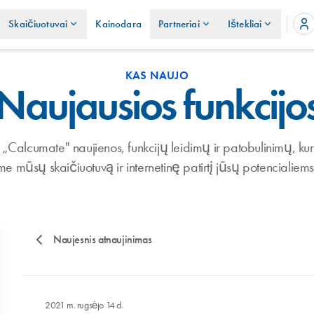
Skaičiuotuvai
Kainodara
Partneriai
Ištekliai
KAS NAUJO
Naujausios funkcijo
 „Calcumate" naujienos, funkcijų leidimų ir patobulinimų, k
e mūsų skaičiuotuvą ir internetinę patirtį jūsų potencialiems
Naujesnis atnaujinimas
2021 m. rugsėjo 14 d.