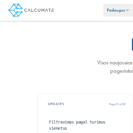
Paslaugos
Visos naujausios
pagerintum
UPDATES
Page 31 of 38
Filtravimas pagal turimus
vienetus