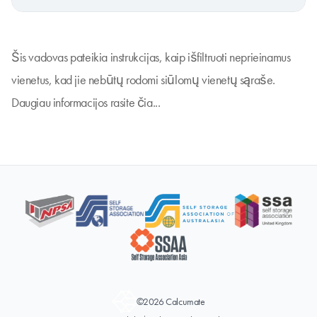
Šis vadovas pateikia instrukcijas, kaip išfiltruoti neprieinamus
vienetus, kad jie nebūtų rodomi siūlomų vienetų sąraše.
Daugiau informacijos rasite
čia...
©2026 Calcumate