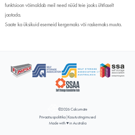
funktsioon võimaldab meil need nüüd teie jaoks ühtlaselt
jaotada.
Saate ka üksikuid esemeid kergemaks või raskemaks muuta.
©2026 Calcumate
Privaatsuspoliitika
|
Kasutustingimused
Made with ♥ in Australia