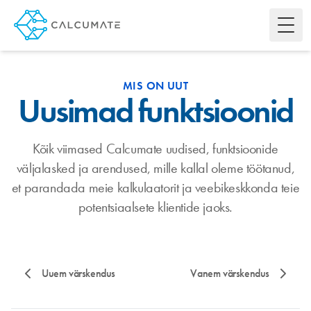
Toggl
MIS ON UUT
Uusimad funktsioonid
Kõik viimased Calcumate uudised, funktsioonide
väljalasked ja arendused, mille kallal oleme töötanud,
et parandada meie kalkulaatorit ja veebikeskkonda teie
potentsiaalsete klientide jaoks.
Uuem värskendus
Vanem värskendus