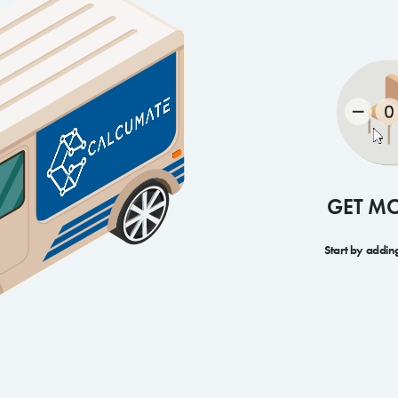
GET M
Start by addin