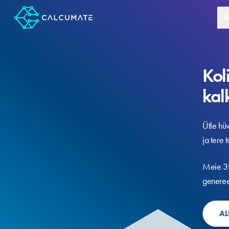
T
Kol
kal
Ütle hü
ja tere 
Meie 3D
generee
AL