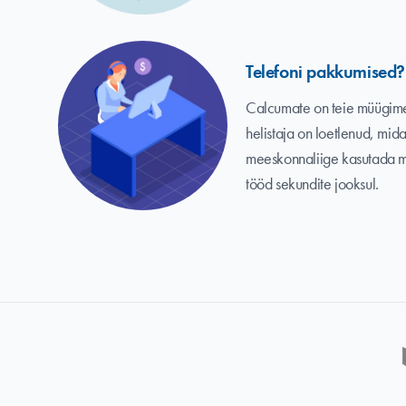
Telefoni pakkumised?
Calcumate on teie müügime
helistaja on loetlenud, mida
meeskonnaliige kasutada me
tööd sekundite jooksul.