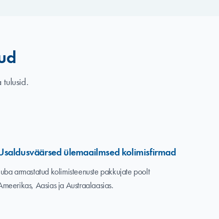
tud
tulusid.
Usaldusväärsed ülemaailmsed kolimisfirmad
Juba armastatud kolimisteenuste pakkujate poolt
Ameerikas, Aasias ja Austraalaasias.