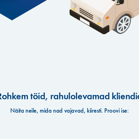
Rohkem töid, rahulolev­amad kliendi
Näita neile, mida nad vajavad, kiiresti. Proovi ise: