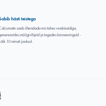
Sobib hästi teistega
Calcumate saab ühendada mis tahes veebisaidiga,
genereerides müügivihjeid ja tagades broneeringuid -
kõik 10 minuti jooksul.