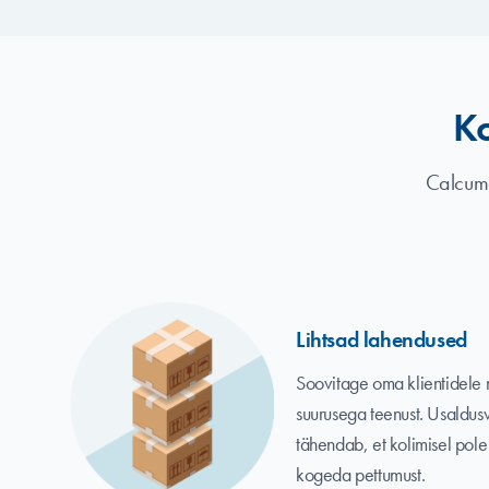
Ko
Calcuma
Lihtsad lahendused
Soovitage oma klientidele 
suurusega teenust. Usaldu
tähendab, et kolimisel pol
kogeda pettumust.