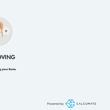
OVING
g your items