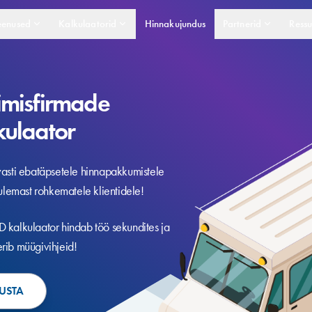
eenused
Kalkulaatorid
Hinnakujundus
Partnerid
Ressu
imisfirmade
kulaator
vasti ebatäpsetele hinnapakkumistele
tulemast rohkematele klientidele!
 kalkulaator hindab töö sekundites ja
rib müügivihjeid!
USTA