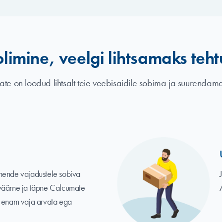
limine, veelgi lihtsamaks teh
te on loodud lihtsalt teie veebisaidile sobima ja suurendama 
nende vajadustele sobiva
sväärne ja täpne Calcumate
e enam vaja arvata ega