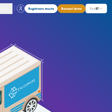
rsid
Registreeru tasuta
Broneeri demo
Keel
ET