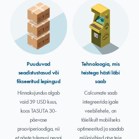
Puuduvad
Tehnoloogia, mis
seadistustasud või
teistega hästi läbi
fikseeritud lepingud
saab
Hinnakujundus algab
Calcumate saab
vaid 39 USD kuus,
integreerida igale
koos TASUTA 30-
veebilehele, on
päevase
täielikult mobiilseks
prooviperioodiga, nii
optimeeritud ja saadab
et näete tulemusi peagi
müügivihjed otse teie