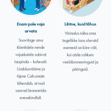
Enam pole vaja
Lihtne, kuid tõhus
arvata
Võimalus näha oma
Soovitage oma
tegelikke laos olevaid
klientidele nende
esemeid on kiire võit,
vajadustele sobivat
kui otsite rohkem
laopinda – koheselt.
veebibroneeringuid ja
Usaldusväärne ja
päringuid.
täpne Calcumate
tähendab, et nad
saavad broneerida
enesekindlalt.