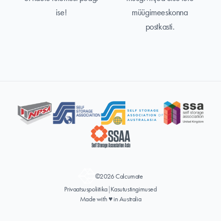
ise!
müügimeeskonna
postkasti.
©2026 Calcumate
Privaatsuspoliitika
|
Kasutustingimused
Made with ♥ in Australia