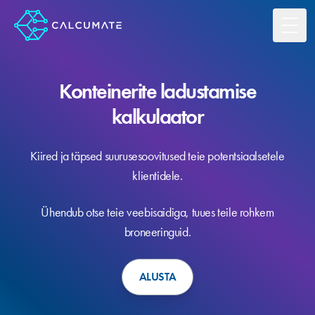
Toggl
Konteinerite ladustamise
kalkulaator
Kiired ja täpsed suurusesoovitused teie potentsiaalsetele
klientidele.
Ühendub otse teie veebisaidiga, tuues teile rohkem
broneeringuid.
ALUSTA