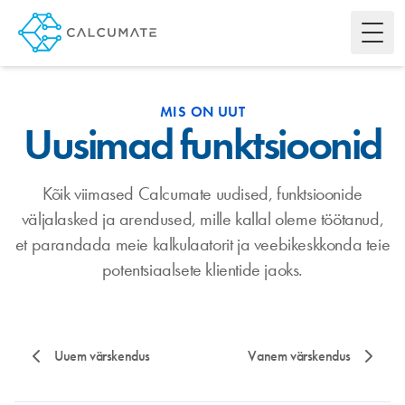
Toggl
MIS ON UUT
Uusimad funktsioonid
Kõik viimased Calcumate uudised, funktsioonide
väljalasked ja arendused, mille kallal oleme töötanud,
et parandada meie kalkulaatorit ja veebikeskkonda teie
potentsiaalsete klientide jaoks.
Uuem värskendus
Vanem värskendus