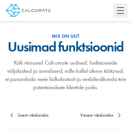
Toggl
MIS ON UUT
Uusimad funktsioonid
Kõik viimased Calcumate uudised, funktsioonide
väljalasked ja arendused, mille kallal oleme töötanud,
et parandada meie kalkulaatorit ja veebikeskkonda teie
potentsiaalsete klientide jaoks.
Uuem värskendus
Vanem värskendus