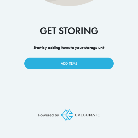
GET STORING
Start by adding items to your storage unit
ADD ITEMS