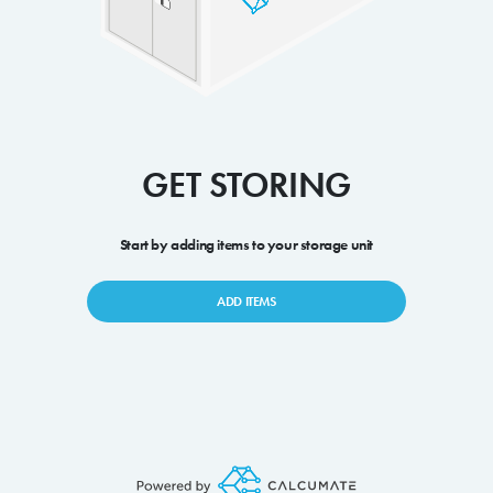
GET STORING
Start by adding items to your storage unit
ADD ITEMS