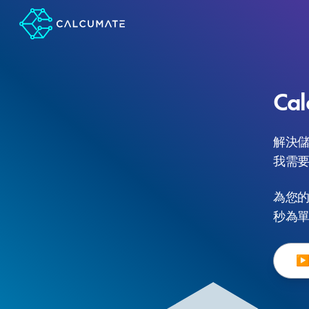
Ca
解決
我需
為您
秒為
▶