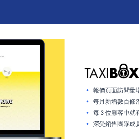
•
報價頁面訪問量增加
•
每月新增數百條
•
每 3 位顧客中就
•
深受銷售團隊成