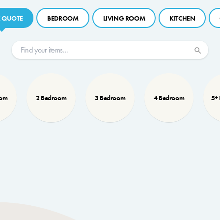
 QUOTE
BEDROOM
LIVING ROOM
KITCHEN
oom
2 Bedroom
3 Bedroom
4 Bedroom
5+