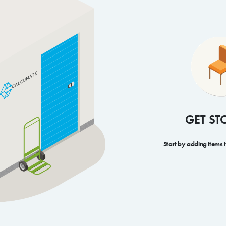
GET ST
Start by adding items 