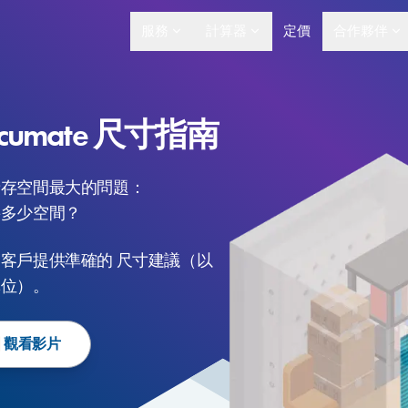
服務
計算器
定價
合作夥伴
lcumate 尺寸指南
儲存空間最大的問題：
要多少空間？
的客戶提供準確的
尺寸建議（以
單位）。
 觀看影片