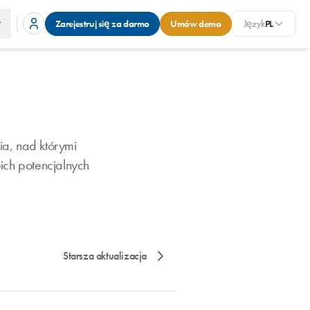
Zarejestruj się za darmo
Umów demo
Język
PL
a, nad którymi
ich potencjalnych
Starsza aktualizacja