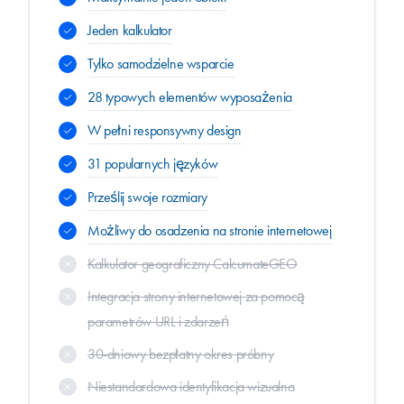
Jeden kalkulator
Tylko samodzielne wsparcie
28 typowych elementów wyposażenia
W pełni responsywny design
31 popularnych języków
Prześlij swoje rozmiary
Możliwy do osadzenia na stronie internetowej
Kalkulator geograficzny CalcumateGEO
Integracja strony internetowej za pomocą
parametrów URL i zdarzeń
30-dniowy bezpłatny okres próbny
Niestandardowa identyfikacja wizualna