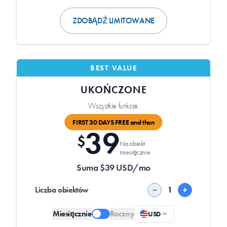
ZDOBĄDŹ LIMITOWANE
BEST VALUE
UKOŃCZONE
Wszystkie funkcje.
FIRST 30 DAYS FREE and then
39
$
Na obiekt
miesięcznie
Suma $39 USD/mo
Liczba obiektów
−
+
Miesięcznie
Roczny
USD