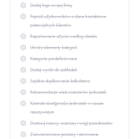
Dodaj logo swojej firmy
Poproś użytkowników o dane kontaktowe
potencjalnych klientów
Raportowanie użycia według obiektu
Utwórz elementy kategorii
Kategorie predefiniowane
Dodaj wyniki do zakładek
Szybkie duplikowanie kalkulatora
Rekomendacje wielu rozmiarów jednostek
Kontrola dostępności jednostek w czasie
rzeczywistym
Dostosuj nazwy, rozmiary i wagi przedmiotów
Zaawansowane pomiary i sterowanie