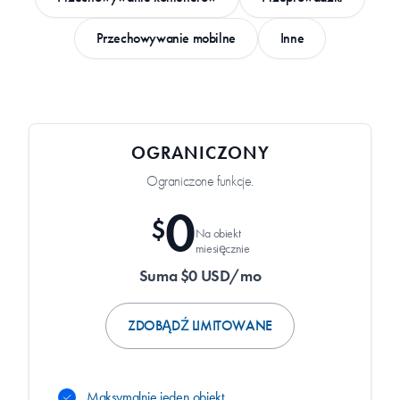
Przechowywanie mobilne
Inne
OGRANICZONY
Ograniczone funkcje.
0
$
Na obiekt
miesięcznie
Suma $0 USD/mo
ZDOBĄDŹ LIMITOWANE
Maksymalnie jeden obiekt