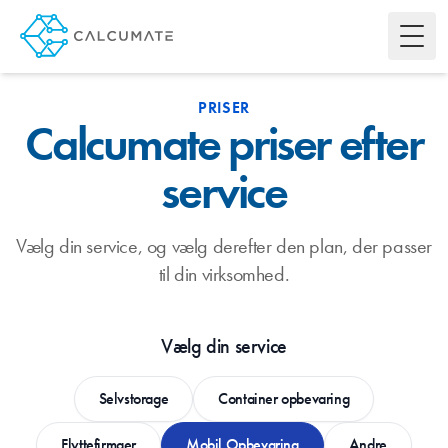
Toggl
PRISER
Calcumate priser efter
service
Vælg din service, og vælg derefter den plan, der passer
til din virksomhed.
Vælg din service
Selvstorage
Container opbevaring
Flyttefirmaer
Mobil Opbevaring
Andre