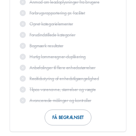
Anmod om leadoplysninger fra brugere
Forbrugsrapportering pr. facilitet
Opret kategorielementer
Forudindstillede kategorier
Bogmærk resultater
Hurtig lommeregner-duplikering
Anbefalinger til flere enhedsstørrelser
Realtidsstyring af enhedstilgængelighed
Tilpas varenavne, størrelser og vægte
Avancerede målinger og kontroller
FÅ BEGRÆNSET