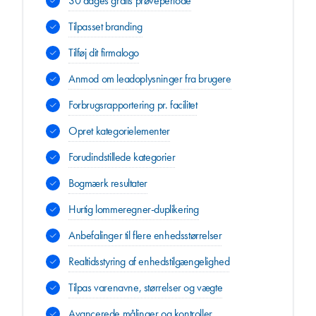
30 dages gratis prøveperiode
Tilpasset branding
Tilføj dit firmalogo
Anmod om leadoplysninger fra brugere
Forbrugsrapportering pr. facilitet
Opret kategorielementer
Forudindstillede kategorier
Bogmærk resultater
Hurtig lommeregner-duplikering
Anbefalinger til flere enhedsstørrelser
Realtidsstyring af enhedstilgængelighed
Tilpas varenavne, størrelser og vægte
Avancerede målinger og kontroller