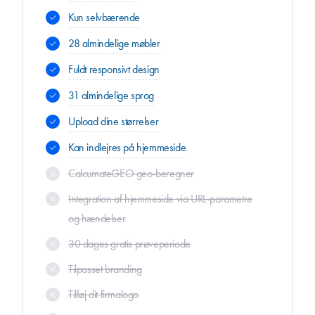
Kun selvbærende
28 almindelige møbler
Fuldt responsivt design
31 almindelige sprog
Upload dine størrelser
Kan indlejres på hjemmeside
CalcumateGEO geo-beregner
Integration af hjemmeside via URL-parametre
og hændelser
30 dages gratis prøveperiode
Tilpasset branding
Tilføj dit firmalogo