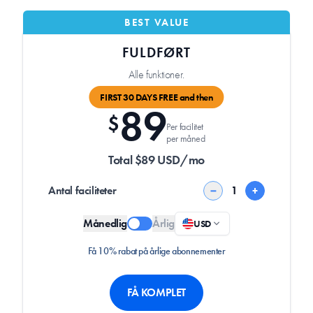
BEST VALUE
FULDFØRT
Alle funktioner.
FIRST 30 DAYS FREE and then
89
$
Per facilitet
per måned
Total $89 USD/mo
Antal faciliteter
−
+
Månedlig
Årlig
USD
Få 10% rabat på årlige abonnementer
FÅ KOMPLET