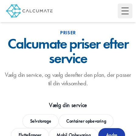
Toggl
PRISER
Calcumate priser efter
service
Vælg din service, og vælg derefter den plan, der passer
til din virksomhed.
Vælg din service
Selvstorage
Container opbevaring
Flyttefirmaer
Mobil Opbevaring
Andre