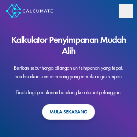
Toggl
Kalkulator Penyimpanan Mudah
Alih
Berikan sebut harga bilangan unit simpanan yang tepat,
berdasarkan semua barang yang mereka ingin simpan.
Tiada lagi perjalanan berulang ke alamat pelanggan.
MULA SEKARANG