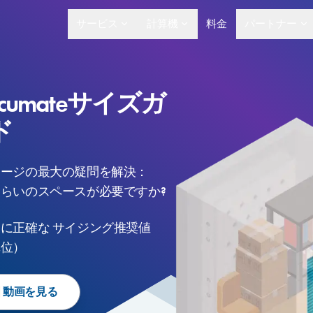
サービス
計算機
料金
パートナー
lcumateサイズガ
ド
レージの最大の疑問を解決：
らいのスペースが必要ですか?
様に正確な
サイジング推奨値
単位）
 動画を見る