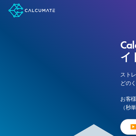
Ca
イ
スト
どのく
お客
（秒
▶