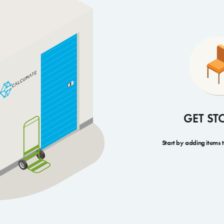
GET ST
Start by adding items 