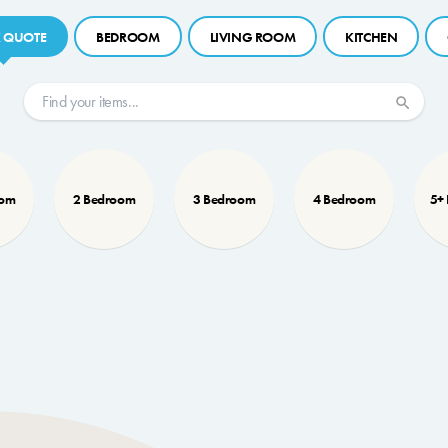
 QUOTE
BEDROOM
LIVING ROOM
KITCHEN
oom
2 Bedroom
3 Bedroom
4 Bedroom
5+