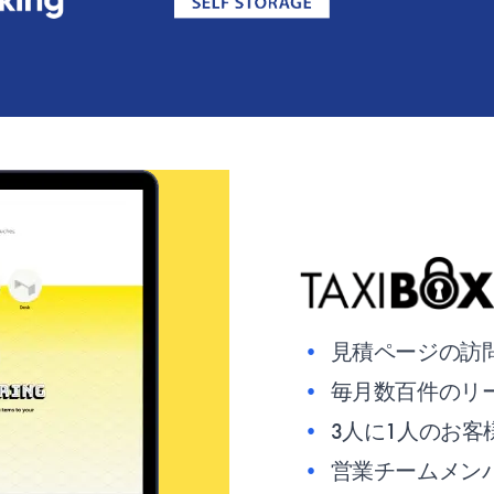
•
見積ページの訪問
•
毎月数百件のリ
•
3人に1人のお
•
営業チームメン