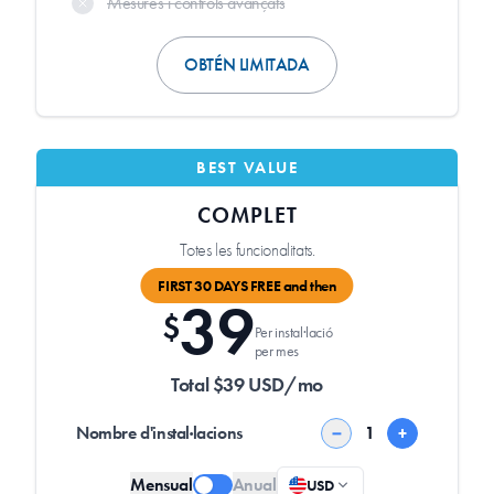
Mesures i controls avançats
OBTÉN LIMITADA
BEST VALUE
COMPLET
Totes les funcionalitats.
FIRST 30 DAYS FREE and then
39
$
Per instal·lació
per mes
Total $39 USD/mo
Nombre d'instal·lacions
−
+
Mensual
Anual
USD