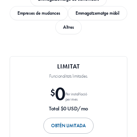
Empreses de mudances
Emmagatzematge mòbil
Altres
LIMITAT
Funcionalitats limitades.
0
$
Per instal·lació
per mes
Total $0 USD/mo
OBTÉN LIMITADA