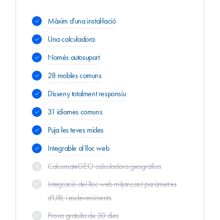
Màxim d'una instal·lació
Una calculadora
Només autosuport
28 mobles comuns
Disseny totalment responsiu
31 idiomes comuns
Puja les teves mides
Integrable al lloc web
CalcumateGEO calculadora geogràfica
Integració del lloc web mitjançant paràmetres
d'URL i esdeveniments
Prova gratuïta de 30 dies