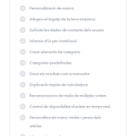
Personalització de marca
Afegeix el logotip de la teva empresa
Sol·licita les dades de contacte dels usuaris
Informe d'ús per instal·lació
Crear elements de categoria
Categories predefinides
Desa els resultats com a marcador
Duplicació ràpida de calculadora
Recomanacions de mida de múltiples unitats
Control de disponibilitat d'unitats en temps real
Personalitza els noms, mides i pesos dels
articles