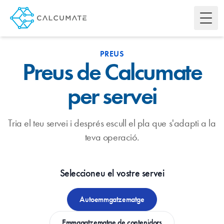
Toggl
PREUS
Preus de Calcumate
per servei
Tria el teu servei i després escull el pla que s'adapti a la
teva operació.
Seleccioneu el vostre servei
Autoemmgatzematge
Emmagatzematge de contenidors