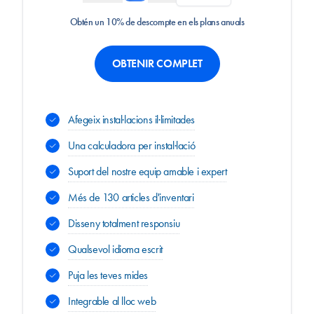
Obtén un 10% de descompte en els plans anuals
OBTENIR COMPLET
Afegeix instal·lacions il·limitades
Una calculadora per instal·lació
Suport del nostre equip amable i expert
Més de 130 articles d'inventari
Disseny totalment responsiu
Qualsevol idioma escrit
Puja les teves mides
Integrable al lloc web