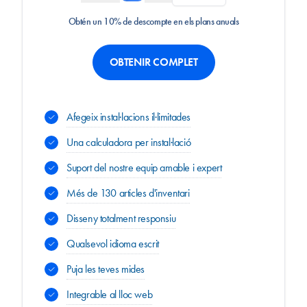
Obtén un 10% de descompte en els plans anuals
OBTENIR COMPLET
Afegeix instal·lacions il·limitades
Una calculadora per instal·lació
Suport del nostre equip amable i expert
Més de 130 articles d'inventari
Disseny totalment responsiu
Qualsevol idioma escrit
Puja les teves mides
Integrable al lloc web