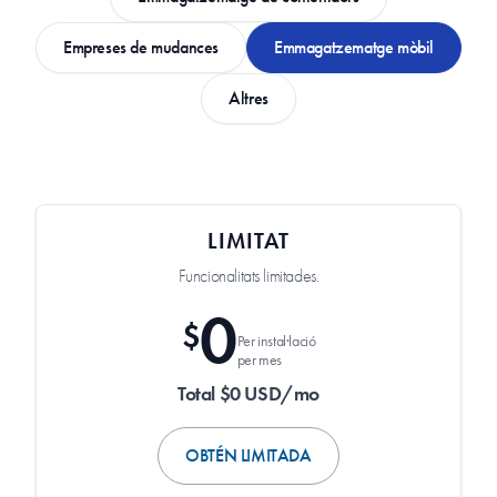
Empreses de mudances
Emmagatzematge mòbil
Altres
LIMITAT
Funcionalitats limitades.
0
$
Per instal·lació
per mes
Total $0 USD/mo
OBTÉN LIMITADA