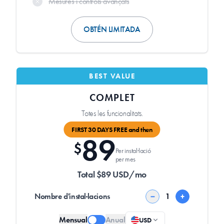
Mesures i controls avançats
OBTÉN LIMITADA
BEST VALUE
COMPLET
Totes les funcionalitats.
FIRST 30 DAYS FREE and then
89
$
Per instal·lació
per mes
Total $89 USD/mo
Nombre d'instal·lacions
−
+
Mensual
Anual
USD