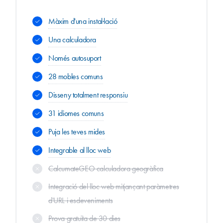
Màxim d'una instal·lació
Una calculadora
Només autosuport
28 mobles comuns
Disseny totalment responsiu
31 idiomes comuns
Puja les teves mides
Integrable al lloc web
CalcumateGEO calculadora geogràfica
Integració del lloc web mitjançant paràmetres
d'URL i esdeveniments
Prova gratuïta de 30 dies