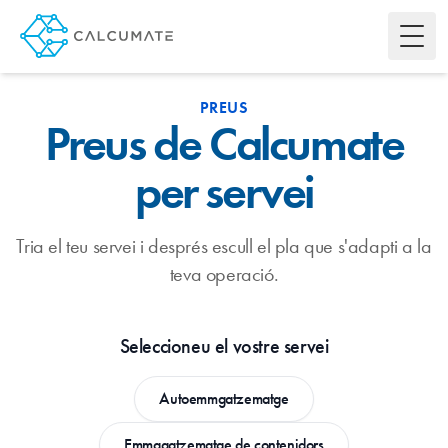
Toggl
PREUS
Preus de Calcumate
per servei
Tria el teu servei i després escull el pla que s'adapti a la
teva operació.
Seleccioneu el vostre servei
Autoemmgatzematge
Emmagatzematge de contenidors