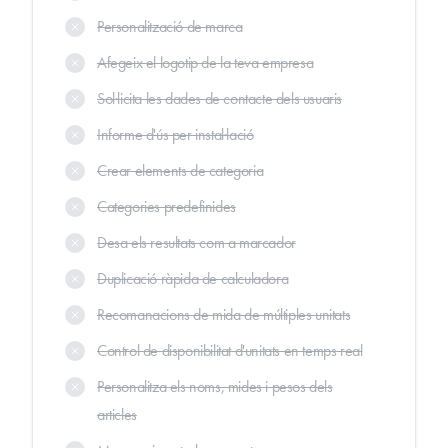
Personalització de marca
Afegeix el logotip de la teva empresa
Sol·licita les dades de contacte dels usuaris
Informe d'ús per instal·lació
Crear elements de categoria
Categories predefinides
Desa els resultats com a marcador
Duplicació ràpida de calculadora
Recomanacions de mida de múltiples unitats
Control de disponibilitat d'unitats en temps real
Personalitza els noms, mides i pesos dels
articles