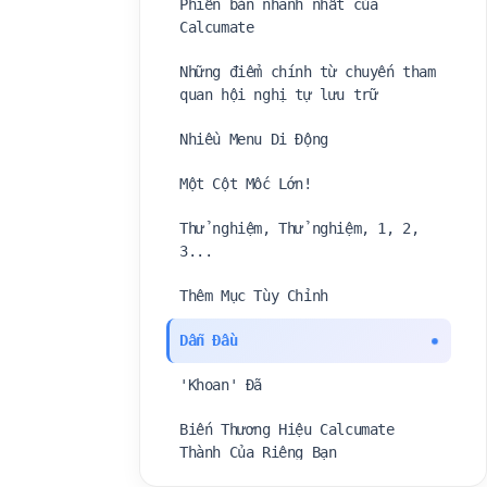
Phiên bản nhanh nhất của
Calcumate
Những điểm chính từ chuyến tham
quan hội nghị tự lưu trữ
Nhiều Menu Di Động
Một Cột Mốc Lớn!
Thử nghiệm, Thử nghiệm, 1, 2,
3...
Thêm Mục Tùy Chỉnh
Dẫn Đầu
'Khoan' Đã
Biến Thương Hiệu Calcumate
Thành Của Riêng Bạn