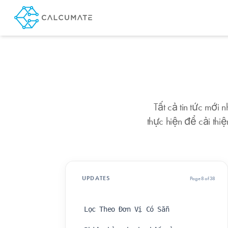
Tất cả tin tức mới 
thực hiện để cải thi
UPDATES
Page 8 of 38
Lọc Theo Đơn Vị Có Sẵn