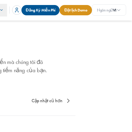
Đăng Ký Miễn Phí
Đặt lịch Demo
Ngôn ngữ
VI
riển mà chúng tôi đã
ng tiềm năng của bạn.
Cập nhật cũ hơn