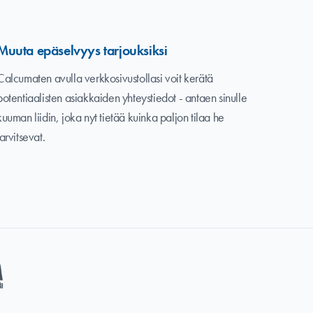
Muuta epäselvyys tarjouksiksi
Calcumaten avulla verkkosivustollasi voit kerätä
potentiaalisten asiakkaiden yhteystiedot - antaen sinulle
kuuman liidin, joka nyt tietää kuinka paljon tilaa he
tarvitsevat.