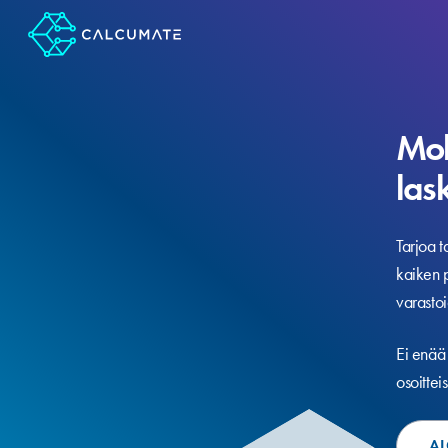
Mob
las
Tarjoa t
kaiken p
varasto
Ei enää
osoitteis
AL