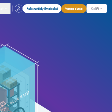
sit
Rekisteröidy ilmaiseksi
Varaa demo
Kieli
FI