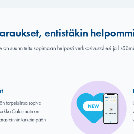
araukset, entistäkin helpomm
on suunniteltu sopimaan helposti verkkosivustollesi ja lisääm
ut
dän tarpeisiinsa sopiva
 tarkka Calcumate on
arastoinnin tärkeimpään