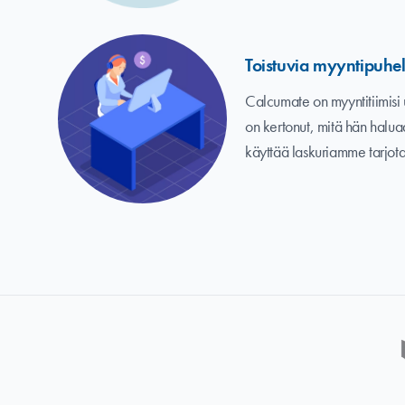
Toistuvia myyntipuhel
Calcumate on myyntitiimisi u
on kertonut, mitä hän haluaa
käyttää laskuriamme tarjot