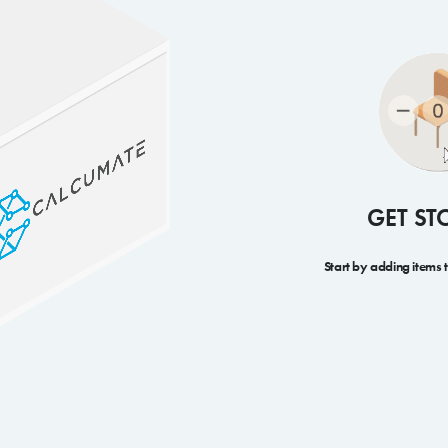
GET ST
Start by adding items 