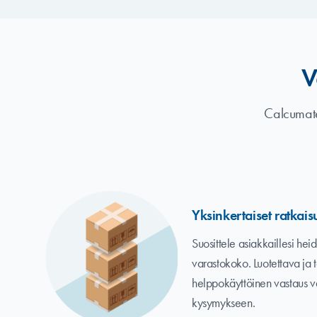
V
Calcumate 
Yksinkertaiset ratkais
Suosittele asiakkaillesi hei
varastokoko. Luotettava ja
helppokäyttöinen vastaus v
kysymykseen.