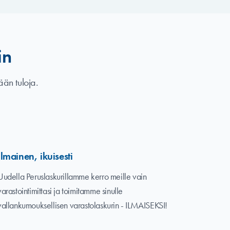
in
ään tuloja.
Ilmainen, ikuisesti
Uudella Peruslaskurillamme kerro meille vain
varastointimittasi ja toimitamme sinulle
vallankumouksellisen varastolaskurin - ILMAISEKSI!