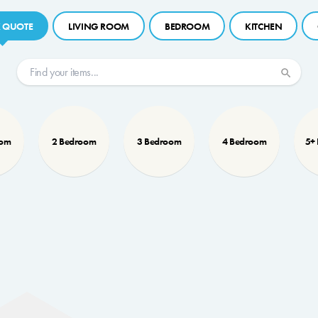
 QUOTE
LIVING ROOM
BEDROOM
KITCHEN
oom
2 Bedroom
3 Bedroom
4 Bedroom
5+