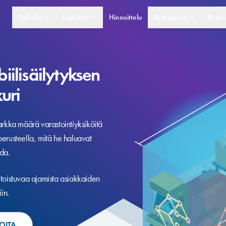
Palvelut
Laskimet
Hinnoittelu
Kumppanit
Resurs
iilisäilytyksen
kuri
arkka määrä varastointiyksiköitä
erusteella, mitä he haluavat
ida.
 toistuvaa ajamista asiakkaiden
iin.
OITA