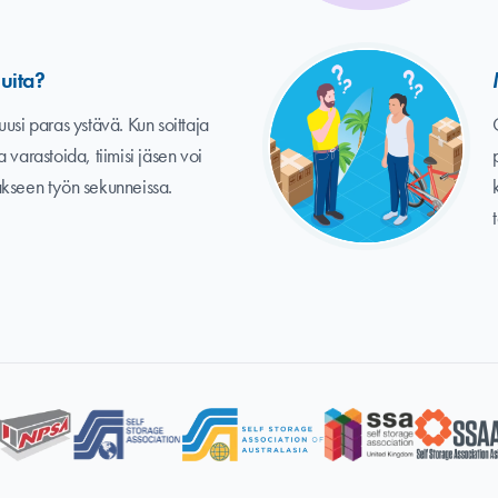
uita?
usi paras ystävä. Kun soittaja
 varastoida, tiimisi jäsen voi
akseen työn sekunneissa.