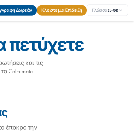
γγραφή Δωρεάν
Κλείστε μια Επίδειξη
Γλώσσα
EL-GR
α πετύχετε
ωτήσεις και τις
ο Calcumate.
ας
το έπακρο την