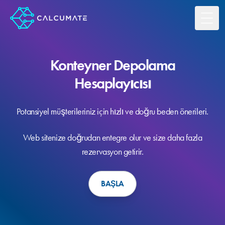
Toggl
Konteyner Depolama
Hesaplayıcısı
Potansiyel müşterileriniz için hızlı ve doğru beden önerileri.
Web sitenize doğrudan entegre olur ve size daha fazla
rezervasyon getirir.
BAŞLA