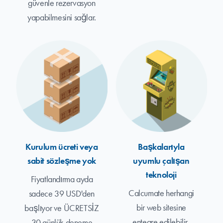
güvenle rezervasyon
yapabilmesini sağlar.
Kurulum ücreti veya
Başkalarıyla
sabit sözleşme yok
uyumlu çalışan
teknoloji
Fiyatlandırma ayda
Calcumate herhangi
sadece 39 USD'den
bir web sitesine
başlıyor ve ÜCRETSİZ
entegre edilebilir,
30 günlük deneme