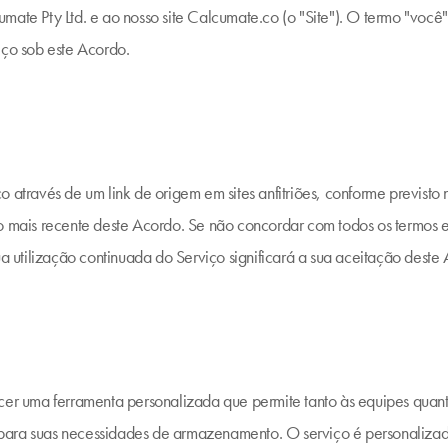
mate Pty Ltd. e ao nosso site Calcumate.co (o "Site"). O termo "você
iço sob este Acordo.
o através de um link de origem em sites anfitriões, conforme previst
ão mais recente deste Acordo. Se não concordar com todos os termos
ua utilização continuada do Serviço significará a sua aceitação deste
cer uma ferramenta personalizada que permite tanto às equipes quanto
para suas necessidades de armazenamento. O serviço é personalizad