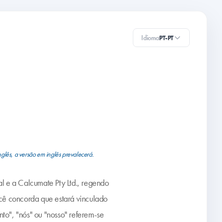
Idioma
PT-PT
nglês, a versão em inglês prevalecerá.
al e a Calcumate Pty Ltd., regendo
cê concorda que estará vinculado
o", "nós" ou "nosso" referem-se