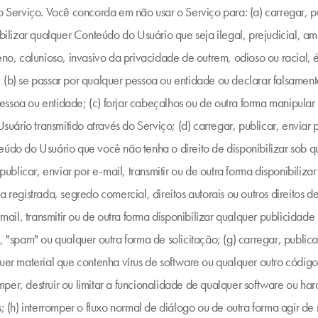
do Serviço. Você concorda em não usar o Serviço para: (a) carregar, pu
nibilizar qualquer Conteúdo do Usuário que seja ilegal, prejudicial, 
eno, calunioso, invasivo da privacidade de outrem, odioso ou racial, 
 (b) se passar por qualquer pessoa ou entidade ou declarar falsament
ssoa ou entidade; (c) forjar cabeçalhos ou de outra forma manipular i
rio transmitido através do Serviço; (d) carregar, publicar, enviar po
eúdo do Usuário que você não tenha o direito de disponibilizar sob q
, publicar, enviar por e-mail, transmitir ou de outra forma disponibili
a registrada, segredo comercial, direitos autorais ou outros direitos 
e-mail, transmitir ou de outra forma disponibilizar qualquer publicidad
, "spam" ou qualquer outra forma de solicitação; (g) carregar, publicar
quer material que contenha vírus de software ou qualquer outro códig
mper, destruir ou limitar a funcionalidade de qualquer software ou h
(h) interromper o fluxo normal de diálogo ou de outra forma agir d