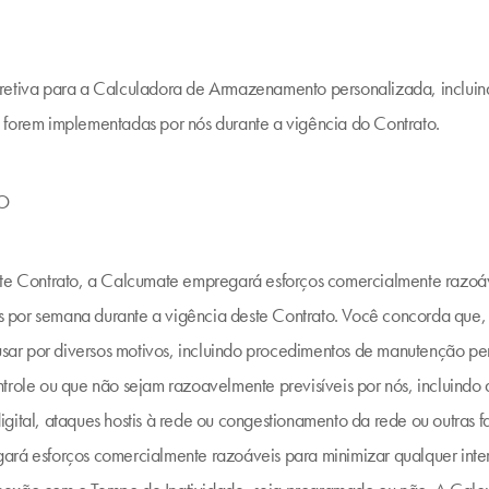
retiva para a Calculadora de Armazenamento personalizada, incluind
 forem implementadas por nós durante a vigência do Contrato.
ÇO
ste Contrato, a Calcumate empregará esforços comercialmente razoáve
dias por semana durante a vigência deste Contrato. Você concorda que
 usar por diversos motivos, incluindo procedimentos de manutenção per
trole ou que não sejam razoavelmente previsíveis por nós, incluindo a
gital, ataques hostis à rede ou congestionamento da rede ou outras 
ará esforços comercialmente razoáveis para minimizar qualquer inte