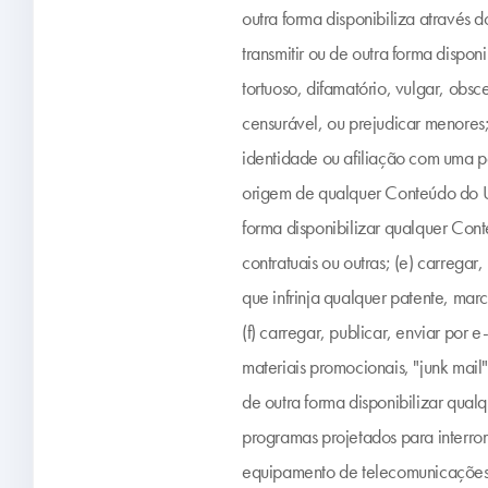
outra forma disponibiliza através 
transmitir ou de outra forma dispo
tortuoso, difamatório, vulgar, obsc
censurável, ou prejudicar menores;
identidade ou afiliação com uma pe
origem de qualquer Conteúdo do Usuá
forma disponibilizar qualquer Cont
contratuais ou outras; (e) carregar
que infrinja qualquer patente, marc
(f) carregar, publicar, enviar por 
materiais promocionais, "junk mail"
de outra forma disponibilizar qual
programas projetados para interro
equipamento de telecomunicações; 