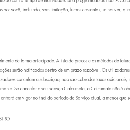
nexão com o Tempo de Inatividade, seja programado ou não. A Calc
os por você, incluindo, sem limitação, lucros cessantes, se houver, 
mente de forma antecipada. A lista de preços e os métodos de fatu
zações serão notificadas dentro de um prazo razoável. Os utilizador
zadores cancelam a subscrição, não são cobradas taxas adicionais, 
amento. Se cancelar o seu Serviço Calcumate, a Calcumate não é ob
ntrará em vigor no final do período de Serviço atual, a menos que se
STRO