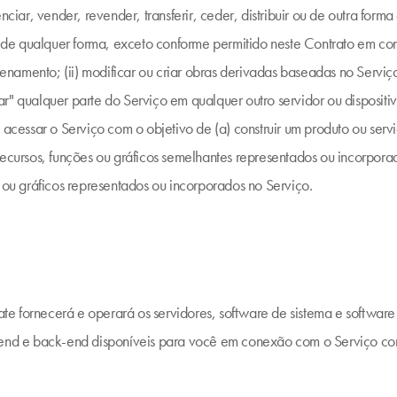
enciar, vender, revender, transferir, ceder, distribuir ou de outra for
iço de qualquer forma, exceto conforme permitido neste Contrato em 
mento; (ii) modificar ou criar obras derivadas baseadas no Serviço; (i
r" qualquer parte do Serviço em qualquer outro servidor ou dispositiv
 acessar o Serviço com o objetivo de (a) construir um produto ou servi
recursos, funções ou gráficos semelhantes representados ou incorporad
s ou gráficos representados ou incorporados no Serviço.
e fornecerá e operará os servidores, software de sistema e software 
-end e back-end disponíveis para você em conexão com o Serviço con