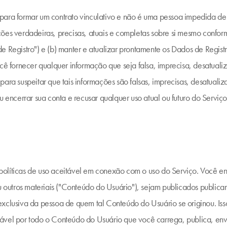
para formar um contrato vinculativo e não é uma pessoa impedida d
ões verdadeiras, precisas, atuais e completas sobre si mesmo conform
e Registro") e (b) manter e atualizar prontamente os Dados de Regist
ocê fornecer qualquer informação que seja falsa, imprecisa, desatuali
para suspeitar que tais informações são falsas, imprecisas, desatual
u encerrar sua conta e recusar qualquer uso atual ou futuro do Serviço
olíticas de uso aceitável em conexão com o uso do Serviço. Você en
ou outros materiais ("Conteúdo do Usuário"), sejam publicados publica
xclusiva da pessoa de quem tal Conteúdo do Usuário se originou. Isso
ável por todo o Conteúdo do Usuário que você carrega, publica, envi