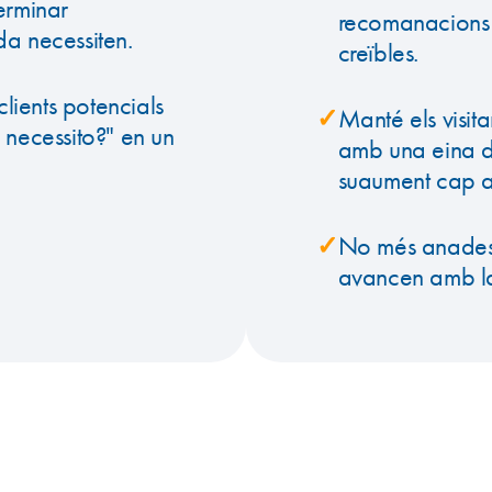
erminar
recomanacions d
da necessiten.
creïbles.
clients potencials
✓
Manté els visit
 necessito?" en un
amb una eina di
suaument cap a 
✓
No més anades i 
avancen amb la