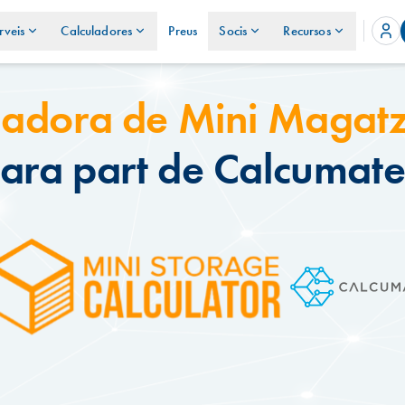
rveis
Calculadores
Preus
Socis
Recursos
ladora de Mini Magat
ara part de Calcumat