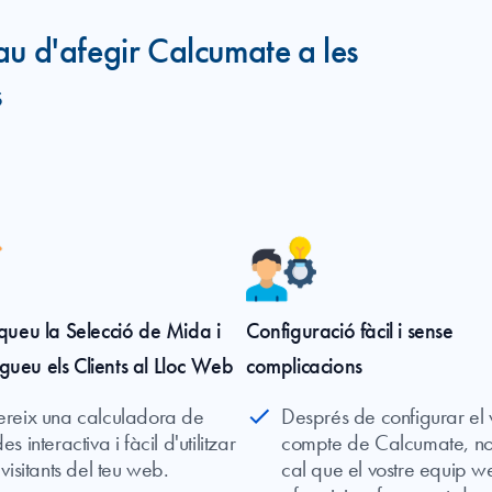
au d'afegir Calcumate a les
s
iqueu la Selecció de Mida i
Configuració fàcil i sense
ueu els Clients al Lloc Web
complicacions
ereix una calculadora de
Després de configurar el 
es interactiva i fàcil d'utilitzar
compte de Calcumate, n
 visitants del teu web.
cal que el vostre equip w