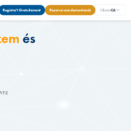
Registra't Gratuïtament
Reserva una demostració
Idioma
CA
zem
és
e