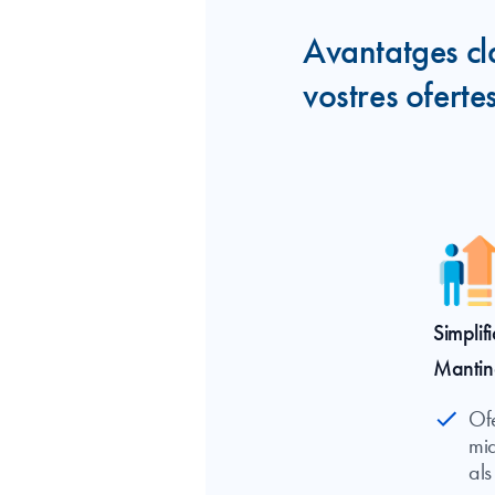
Avantatges cl
vostres oferte
Simplif
Manting
Of
mid
als