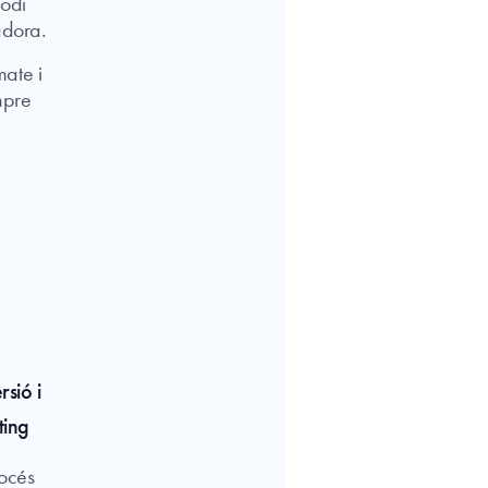
codi
adora.
ate i
mpre
sió i
ting
rocés