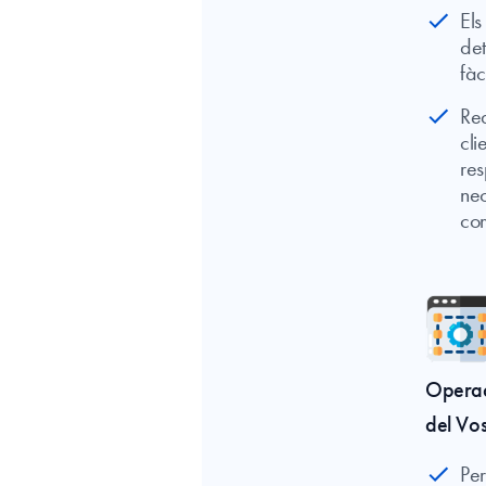
Els
det
fàc
Red
cli
res
nec
co
Operac
del Vo
Per