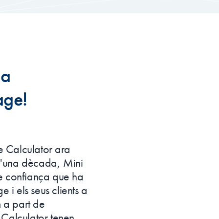
la
age!
 Calculator ara
d'una dècada, Mini
de confiança que ha
i els seus clients a
m a part de
 Calculator tenen