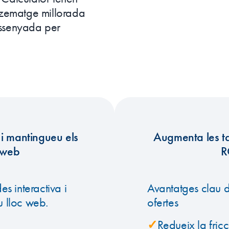
zematge millorada
dissenyada per
s i mantingueu els
Augmenta les ta
c web
R
s interactiva i
Avantatges clau d
teu lloc web.
ofertes
✓
Redueix la fric