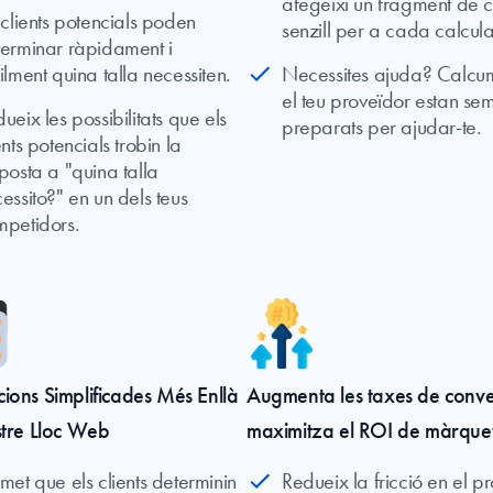
afegeixi un fragment de 
 clients potencials poden
senzill per a cada calcul
erminar ràpidament i
ilment quina talla necessiten.
Necessites ajuda? Calcum
el teu proveïdor estan se
ueix les possibilitats que els
preparats per ajudar-te.
ents potencials trobin la
posta a "quina talla
essito?" en un dels teus
mpetidors.
ions Simplificades Més Enllà
Augmenta les taxes de conver
stre Lloc Web
maximitza el ROI de màrque
met que els clients determinin
Redueix la fricció en el p